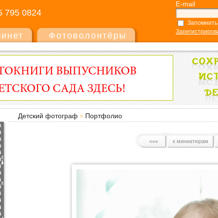
E-mail
5 795 0824
Запомнить
Зарегистриров
бинет
Фотоволонтёры
Детский фотограф
Портфолио
к миниатюрам