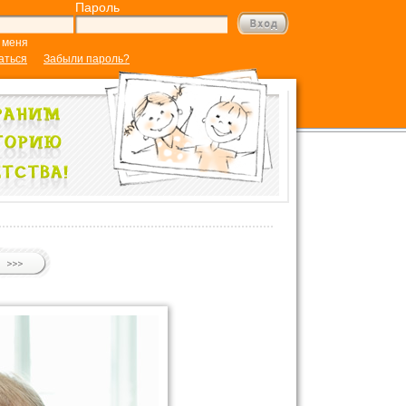
Пароль
 меня
аться
Забыли пароль?