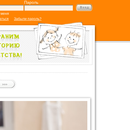
Пароль
 меня
аться
Забыли пароль?