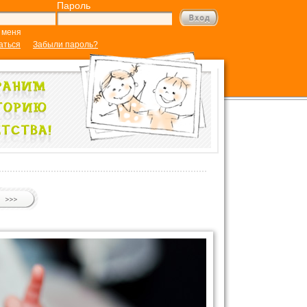
Пароль
 меня
аться
Забыли пароль?