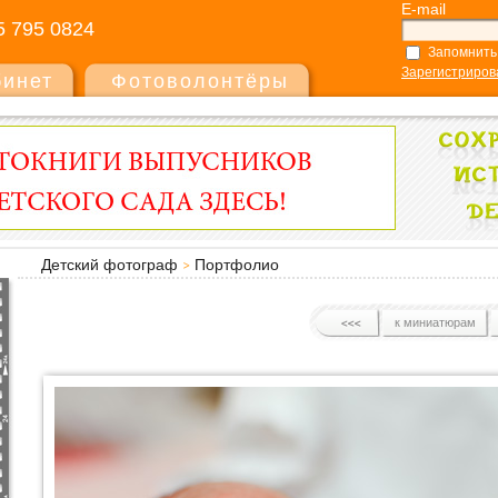
E-mail
5 795 0824
Запомнить
Зарегистриров
бинет
Фотоволонтёры
Детский фотограф
Портфолио
к миниатюрам