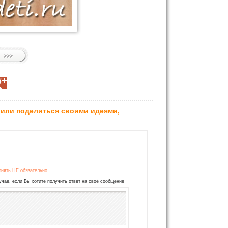
 или поделиться своими идеями,
лнять НЕ обязательно
учае, если Вы хотите получить ответ на своё сообщение