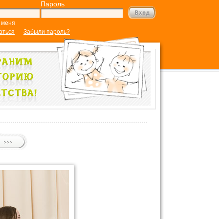
Пароль
 меня
аться
Забыли пароль?