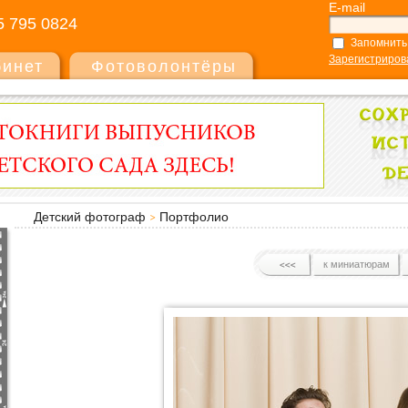
E-mail
5 795 0824
Запомнить
Зарегистриров
бинет
Фотоволонтёры
Детский фотограф
Портфолио
к миниатюрам