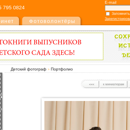
E-mail
5 795 0824
Запомнить
Зарегистриров
бинет
Фотоволонтёры
Детский фотограф
Портфолио
к миниатюрам