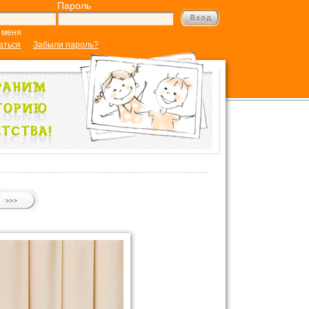
Пароль
 меня
аться
Забыли пароль?