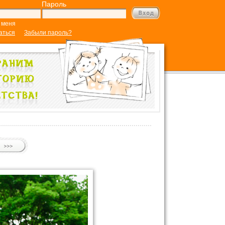
Пароль
 меня
аться
Забыли пароль?