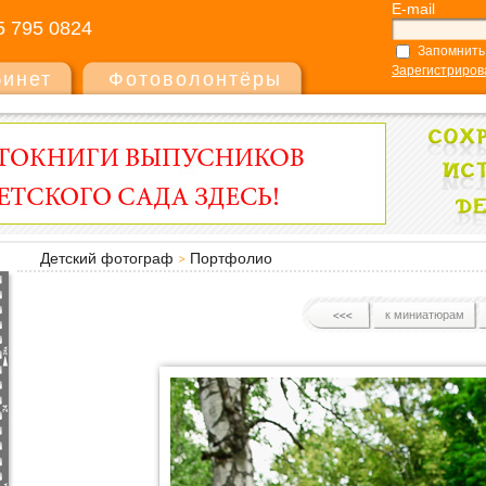
E-mail
5 795 0824
Запомнить
Зарегистриров
бинет
Фотоволонтёры
Детский фотограф
Портфолио
к миниатюрам