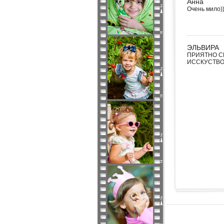
Анна
Очень мило))
ЭЛЬВИРА
ПРИЯТНО С
ИССКУСТВО 