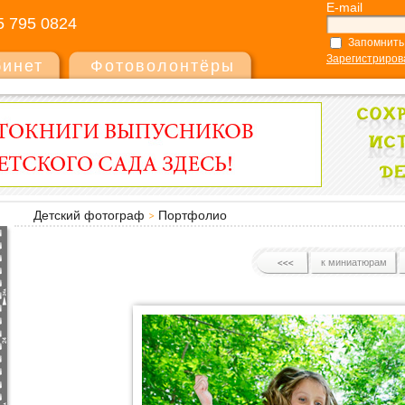
E-mail
5 795 0824
Запомнить
Зарегистриров
бинет
Фотоволонтёры
Детский фотограф
Портфолио
к миниатюрам