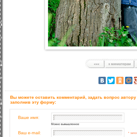
к миниатюрам
Вы можете оставить комментарий, задать вопрос автору
заполнив эту форму:
Ваше имя:
Можно вымышленное
Ваш e-mail:
* запо