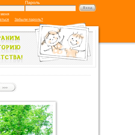
Пароль
 меня
аться
Забыли пароль?