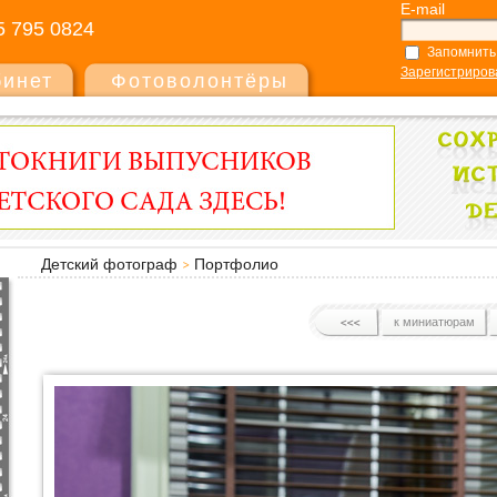
E-mail
5 795 0824
Запомнить
Зарегистриров
бинет
Фотоволонтёры
Детский фотограф
Портфолио
к миниатюрам