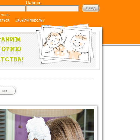
Пароль
 меня
аться
Забыли пароль?