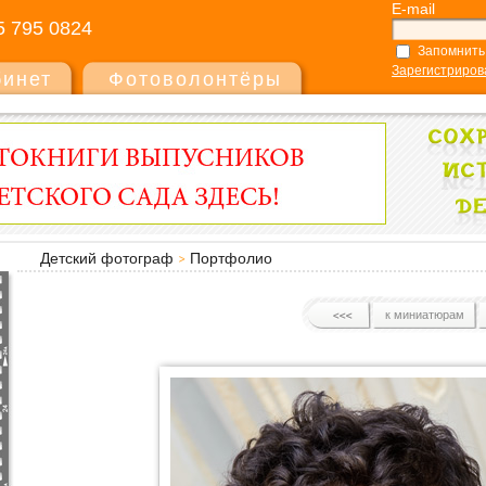
E-mail
5 795 0824
Запомнить
Зарегистриров
бинет
Фотоволонтёры
Детский фотограф
Портфолио
к миниатюрам