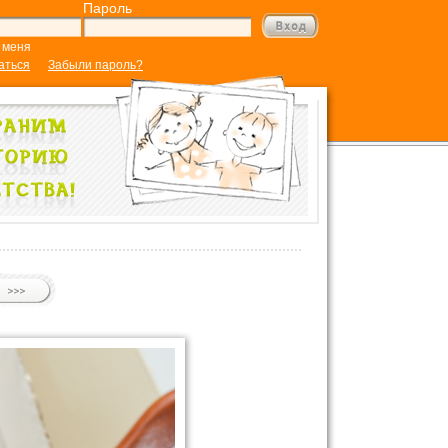
Пароль
 меня
аться
Забыли пароль?