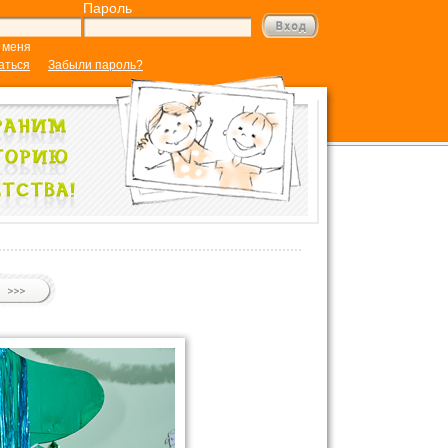
Пароль
 меня
аться
Забыли пароль?