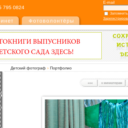
E-mail
5 795 0824
Запомнить
Зарегистриров
бинет
Фотоволонтёры
Детский фотограф
Портфолио
к миниатюрам