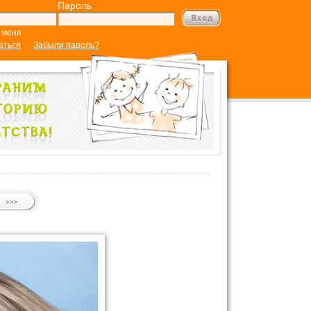
Пароль
 меня
аться
Забыли пароль?