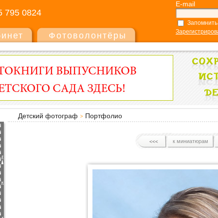
E-mail
5 795 0824
Запомнить
Зарегистриров
бинет
Фотоволонтёры
Детский фотограф
Портфолио
к миниатюрам