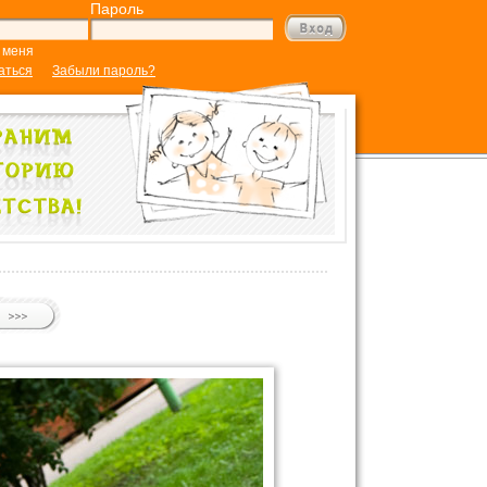
Пароль
 меня
аться
Забыли пароль?