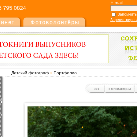
E-mail
5 795 0824
Запомнить
Зарегистриров
бинет
Фотоволонтёры
Детский фотограф
Портфолио
к миниатюрам