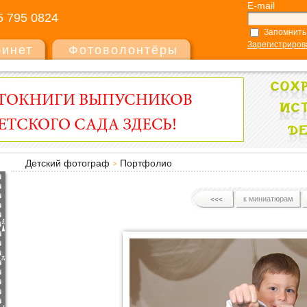
E-mail
5 795 0824
Запомнить
Зарегистриров
бинет
Фотоволонтёры
Детский фотограф
Портфолио
к миниатюрам