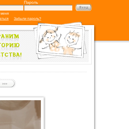
Пароль
 меня
аться
Забыли пароль?