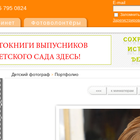
E-mail
5 795 0824
Запомнить
Зарегистриров
бинет
Фотоволонтёры
Детский фотограф
Портфолио
к миниатюрам