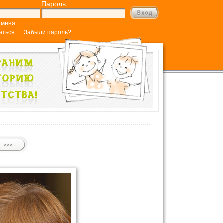
Пароль
 меня
аться
Забыли пароль?