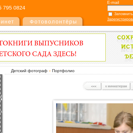
E-mail
5 795 0824
Запомнить
Зарегистриров
бинет
Фотоволонтёры
Детский фотограф
Портфолио
к миниатюрам