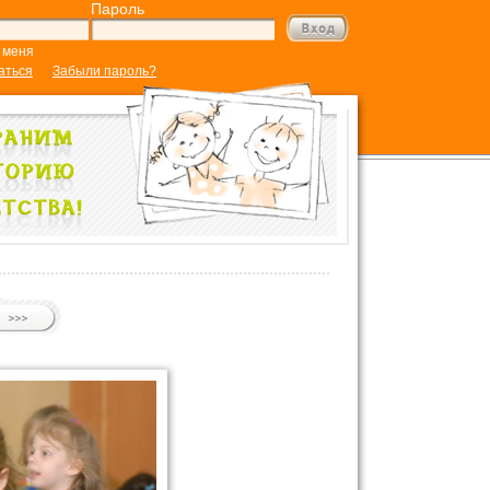
Пароль
 меня
аться
Забыли пароль?