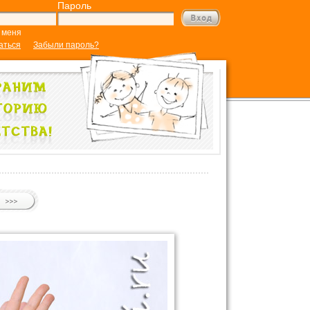
Пароль
 меня
аться
Забыли пароль?