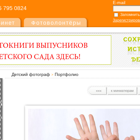
E-mail
5 795 0824
Запомнить
Зарегистриров
бинет
Фотоволонтёры
Детский фотограф
Портфолио
к миниатюрам