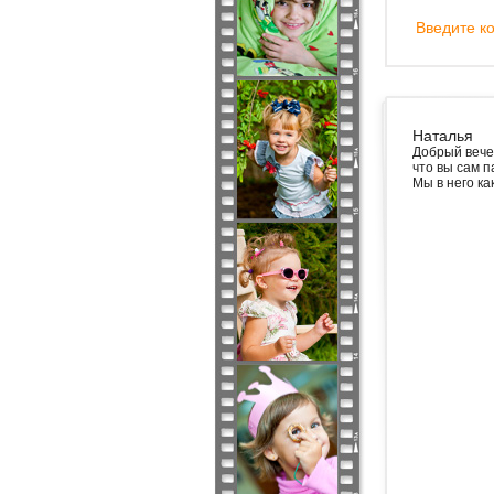
Введите ко
Наталья
Добрый вече
что вы сам п
Мы в него к