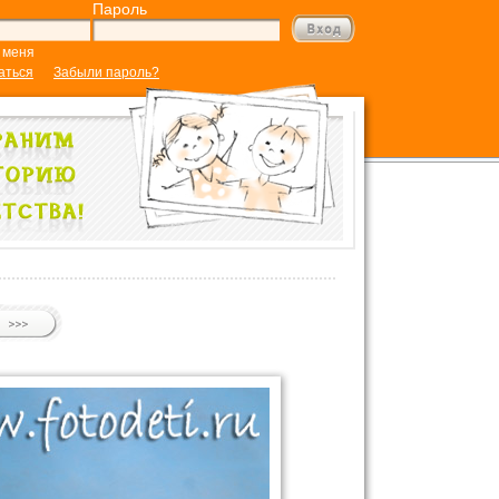
Пароль
 меня
аться
Забыли пароль?