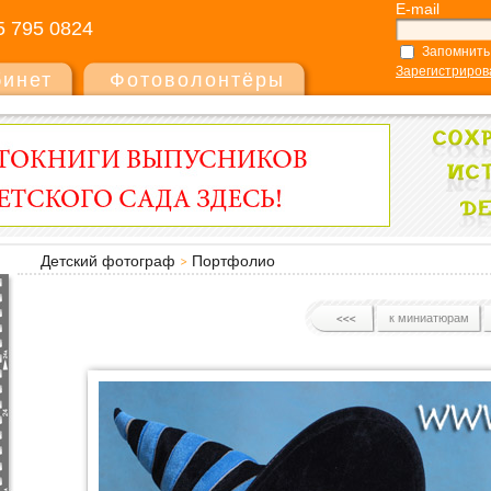
E-mail
5 795 0824
Запомнить
Зарегистриров
бинет
Фотоволонтёры
Детский фотограф
Портфолио
к миниатюрам