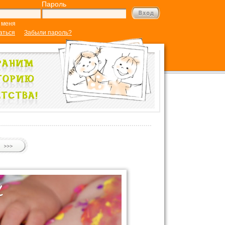
Пароль
 меня
аться
Забыли пароль?