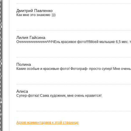
Дмитрий Павленко
Как мне это знакомо :)))
Лилия Гайсина
ОччччччччччччччччЧЧЧЕнь красивое фото!!!!Моей малышке 6,5 мес. т
Полина
Какие особые и красивые фото! Фотограф- просто супер! Мне очень
Алиса
Супер-фотка! Сама художник, мне очень нравится!
Архив комментариев к этой странице