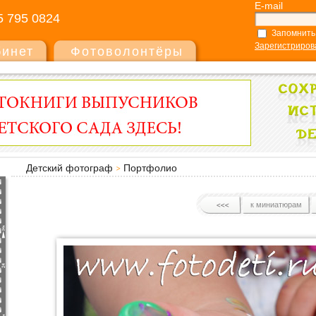
E-mail
5 795 0824
Запомнить
Зарегистриров
бинет
Фотоволонтёры
Детский фотограф
Портфолио
к миниатюрам