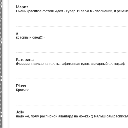
Мария
Очень красивое фото!!! Идея - супер! И легка в исполнении, и ребено
я
красивый след))))
Катерина
блииииин. шикарная фотка, афигенная идея. шикарный фотограф
Riuss
Красиво!
Jolly
надо же, прям расписной авангард на ножках :) малыш сам расписал