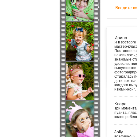
Введите ко
Ирина
Я в восторге
мастер-класс
Постоянно сн
накопилось, 
знакомые ст
удовольствие
выпускников 
фотографиро
Старалась п
детишек, нач
каждого выпу
изюминкой".
Клара
Три момента
пуанта, плас
колен ребен
Jolly
воздушно :)