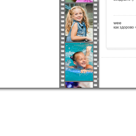
wee
как здорово 