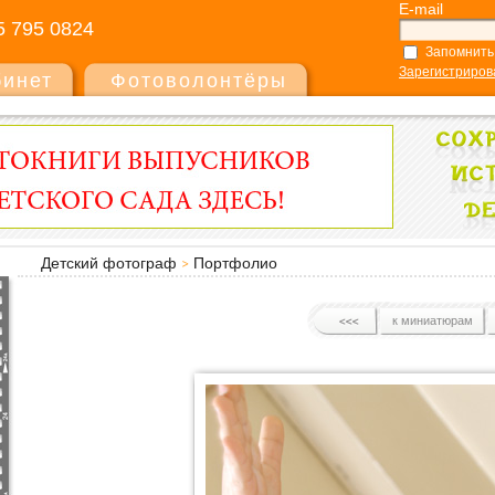
E-mail
5 795 0824
Запомнить
Зарегистриров
бинет
Фотоволонтёры
Детский фотограф
Портфолио
к миниатюрам