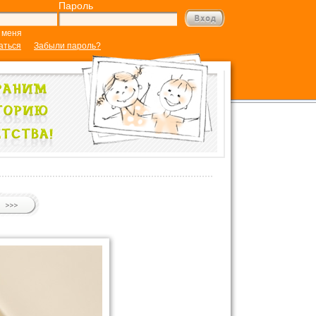
Пароль
 меня
аться
Забыли пароль?