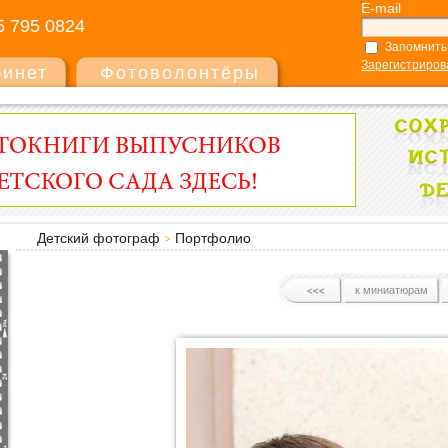
E-mail
5 795 0824
Запомнить
Зарегистриров
бинет
Фотоволонтёры
Детский фотограф
Портфолио
к миниатюрам