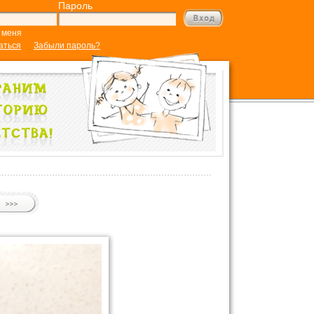
Пароль
 меня
аться
Забыли пароль?