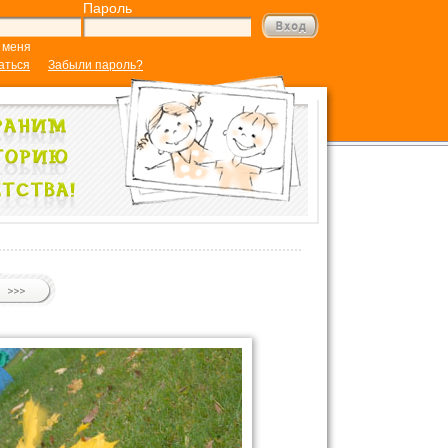
Пароль
 меня
аться
Забыли пароль?