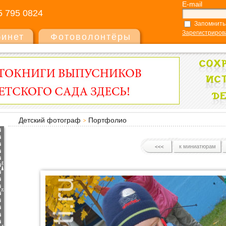
E-mail
5 795 0824
Запомнить
Зарегистриров
бинет
Фотоволонтёры
Детский фотограф
Портфолио
к миниатюрам