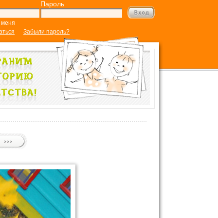
Пароль
 меня
аться
Забыли пароль?