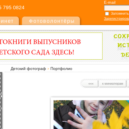
E-mail
5 795 0824
Запомнить
Зарегистриров
бинет
Фотоволонтёры
Детский фотограф
Портфолио
к миниатюрам