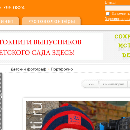
E-mail
5 795 0824
Запомнить
Зарегистриров
бинет
Фотоволонтёры
Детский фотограф
Портфолио
к миниатюрам