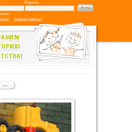
Пароль
 меня
аться
Забыли пароль?