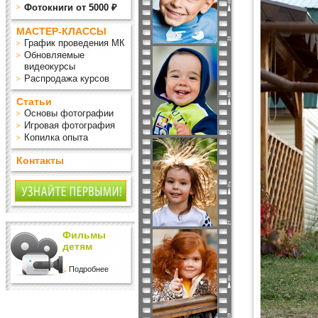
Фотокниги от 5000 ₽
МАСТЕР-КЛАССЫ
График проведения МК
Обновляемые
видеокурсы
Распродажа курсов
Статьи
Основы фотографии
Игровая фотография
Копилка опыта
Контакты
Фильмы
детям
Подробнее