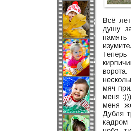
Всё лет
душу за
память
изумите
Теперь
кирпич
ворота
несколь
мяч при
меня :)
меня же
Дубля т
кадром 
неба, т