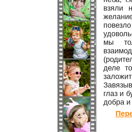
взяли н
желани
повезл
удоволь
мы то
взаимод
(родите
деле то
заложит
Завязыв
глаз и 
добра и
Пере