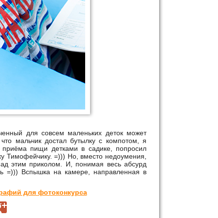
аченный для совсем маленьких деток может
что мальчик достал бутылку с компотом, я
и приёма пищи детками в садике, попросил
у Тимофейчику. =))) Но, вместо недоумения,
над этим приколом. И, понимая весь абсурд
ь =))) Вспышка на камере, направленная в
графий для фотоконкурса