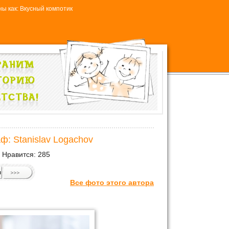
ы как: Вкусный компотик
ф: Stanislav Logachov
Нравится:
285
л
Все фото этого автора