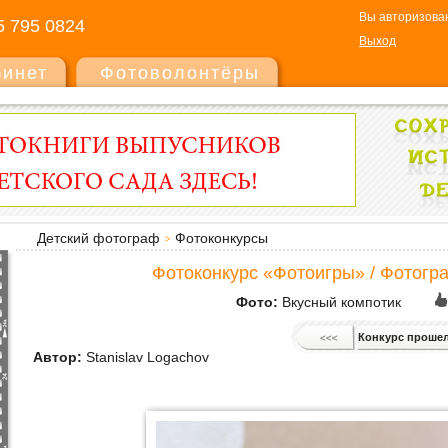
Вы авторизован
5 795 0824
Выход
бинет
Фотоволонтёры
Детский фотограф
Фотоконкурсы
Фотоконкурс «Фотоигры» / Фотогра
Фото:
Вкусный компотик
Конкурс проше
Автор:
Stanislav Logachov