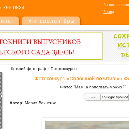
Вы авторизован
5 795 0824
Выход
бинет
Фотоволонтёры
Детский фотограф
Фотоконкурсы
Фотоконкурс «Сплошной позитив!» / Ф
Фото:
"Мам, а поползать можно?"
Конкурс прошел
Автор:
Мария Вахненко