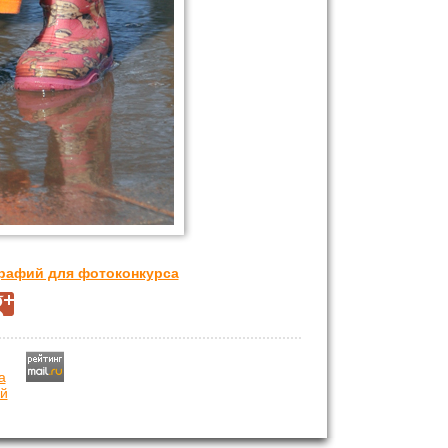
графий для фотоконкурса
й