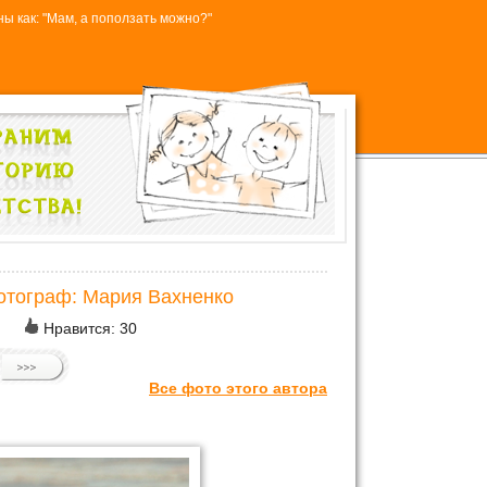
ы как: "Мам, а поползать можно?"
отограф: Мария Вахненко
Нравится:
30
Все фото этого автора