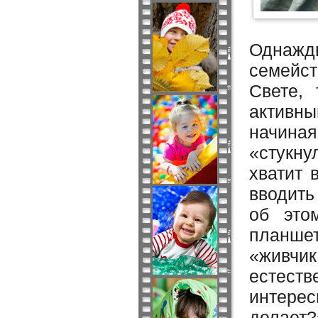
Однажды
семейс
Свете,
активны
начина
«стукну
хватит 
вводить
об это
планше
«живчик
естеств
интерес
делает?