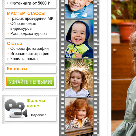
Фотокниги от 5000 ₽
МАСТЕР-КЛАССЫ
График проведения МК
Обновляемые
видеокурсы
Распродажа курсов
Статьи
Основы фотографии
Игровая фотография
Копилка опыта
Контакты
Фильмы
детям
Подробнее