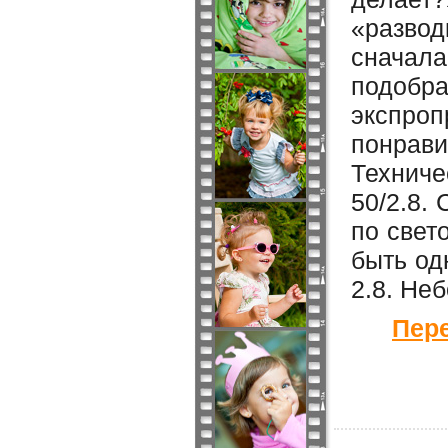
«развод
сначал
подобра
экспроп
понрав
Техниче
50/2.8.
по свет
быть од
2.8. Не
Пере