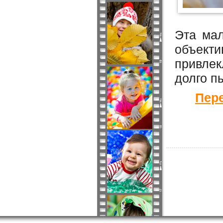
Эта мал
объекти
привлек
долго п
Пере