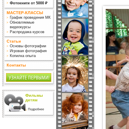
Фотокниги от 5000 ₽
МАСТЕР-КЛАССЫ
График проведения МК
Обновляемые
видеокурсы
Распродажа курсов
Статьи
Основы фотографии
Игровая фотография
Копилка опыта
Контакты
Фильмы
детям
Подробнее