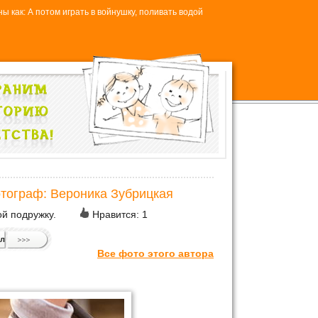
ы как: А потом играть в войнушку, поливать водой
отограф: Вероника Зубрицкая
ой подружку.
Нравится:
1
л
Все фото этого автора