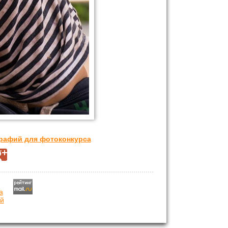
графий для фотоконкурса
й