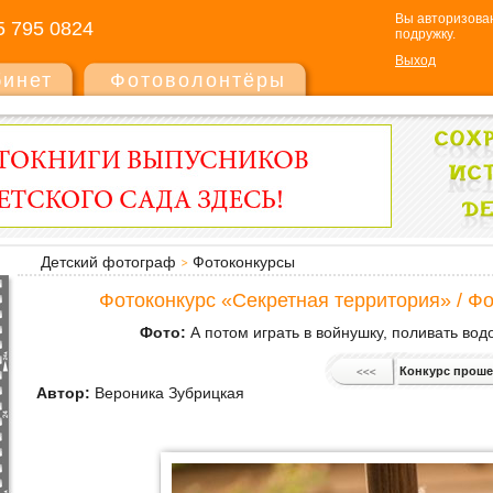
Вы авторизован
5 795 0824
подружку.
Выход
бинет
Фотоволонтёры
Детский фотограф
Фотоконкурсы
Фотоконкурс «Секретная территория» / Ф
Фото:
А потом играть в войнушку, поливать вод
Конкурс проше
Автор:
Вероника Зубрицкая