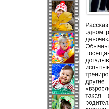
Рассказ
одном р
девоче
Обычные
посеща
догадыв
испытыв
трениро
другие 
«взросл
такая 
родител