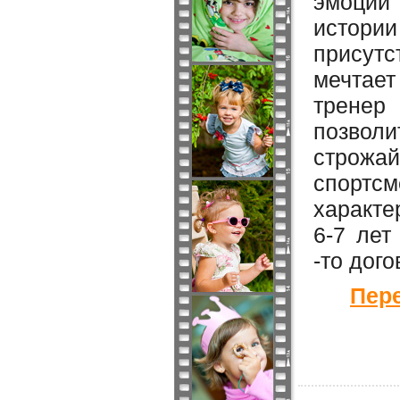
эмоции 
истори
присут
мечтает
тренер
позвол
строжай
спортс
характе
6-7 лет
-то дог
Пере