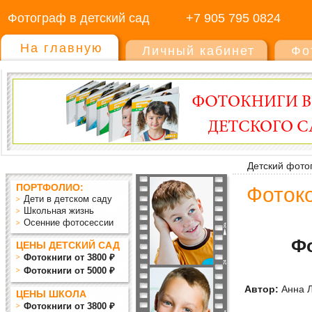
Фотограф в детский сад
+7 905 795 0824
На главную
Личный кабинет
Фо
Детский фото
ПОРТФОЛИО:
Фотоко
Дети в детском саду
Школьная жизнь
Осенние фотосессии
Ф
ЦЕНЫ ДЕТСКИЙ САД
Фотокниги от 3800 ₽
Фотокниги от 5000 ₽
Автор:
Анна 
ЦЕНЫ ШКОЛА
Фотокниги от 3800 ₽