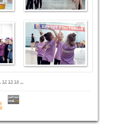
1
12
13
14
...
й