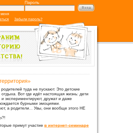
Пароль
 меня
аться
Забыли пароль?
территория»
родителей туда не пускают. Это детские
 отдыха. Вот где идёт настоящая жизнь: дети
 и экспериментируют, дружат и даже
овождается бурными эмоциями.
 а родители... Увы, они вообще этого НЕ
Ь?!
оторые примут участие
в интернет-семинаре