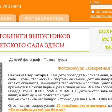
E-mail
5 795 0824
Запомнить
Зарегистриров
бинет
Фотоволонтёры
Детский фотограф
Фотоконкурсы
Фотоконкурс «Секретная 
Секретная территория!
Там дети проводят много времени, а 
сады, школы, творческие и спортивные секции, детские лагеря
играют, общаются, занимаются творчеством и спортом, учатся
признаются в любви первый раз в своей жизни. Всё это сопр
Правда, эти НЕПОВТОРИМЫЕ МОМЕНТЫ дети быстро забывают,
видят, а потому и не фотографируют!
Как же сохранить настоящую историю детства НА ВСЮ ЖИЗН
Ответ на этот вопрос узнают
20 призёров этого конкурса
, к
«Фотосъёмка детей как бизнес»