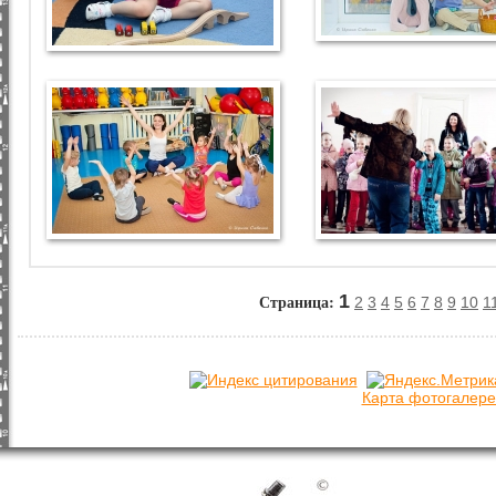
Страница:
1
2
3
4
5
6
7
8
9
10
1
Карта фотогалере