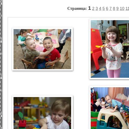
Страница:
1
2
3
4
5
6
7
8
9
10
1