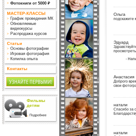
Фотокниги от 5000 ₽
МАСТЕР-КЛАССЫ
Ольга
График проведения МК
подскажите 
Обновляемые
видеокурсы
Распродажа курсов
Эдуард
Статьи
Здравствуйте
Основы фотографии
просмотреть
Игровая фотография
Копилка опыта
- Нап
Контакты
Анастасия
Доброго вре
свои фотогра
Фильмы
натали
детям
Спасибо за о
Благодарств
Подробнее
натали