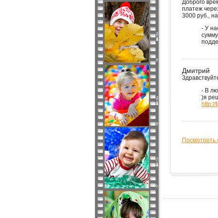
Доброго вре
платеж через
3000 руб., на
- У н
сумму
подде
Дмитрий
Здравствуйте
- В л
)я ре
http:/
Посмотреть 