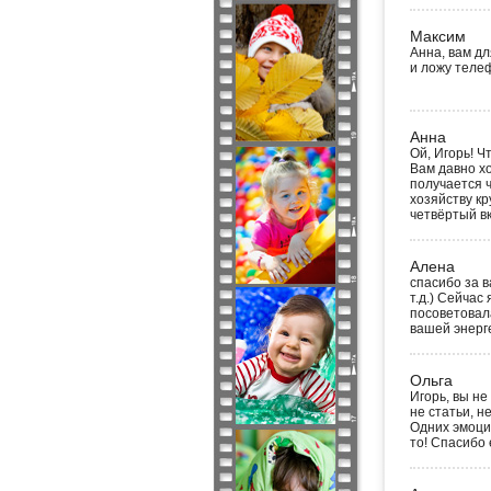
Максим
Анна, вам д
и ложу телеф
Анна
Ой, Игорь! Ч
Вам давно х
получается ч
хозяйству кр
четвёртый в
Алена
спасибо за в
т.д.) Сейчас
посоветовала
вашей энерге
Ольга
Игорь, вы не
не статьи, 
Одних эмоци
то! Спасибо 