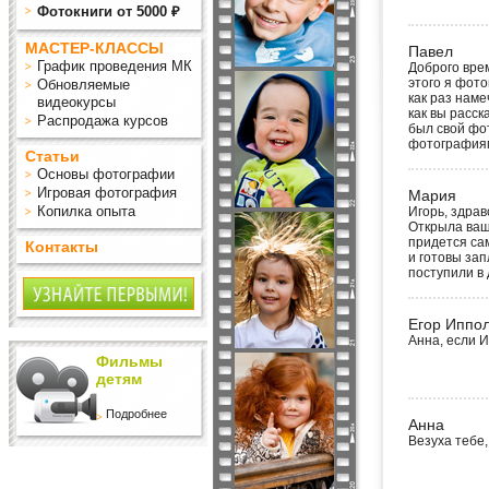
Фотокниги от 5000 ₽
МАСТЕР-КЛАССЫ
Павел
График проведения МК
Доброго вре
этого я фото
Обновляемые
как раз наме
видеокурсы
как вы расс
Распродажа курсов
был свой фо
фотографиям
Статьи
Основы фотографии
Игровая фотография
Мария
Копилка опыта
Игорь, здра
Открыла ваш
придется сам
Контакты
и готовы зап
поступили в
Егор Иппо
Анна, если И
Фильмы
детям
Подробнее
Анна
Везуха тебе,