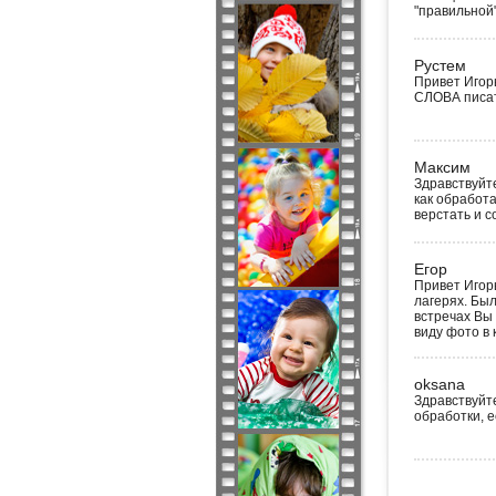
"правильной
Рустем
Привет Игор
СЛОВА писать
Максим
Здравствуйт
как обработ
верстать и 
Егор
Привет Игорь
лагерях. Был
встречах Вы 
виду фото в 
oksana
Здравствуйт
обработки, е