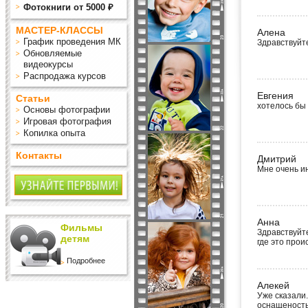
Фотокниги от 5000 ₽
МАСТЕР-КЛАССЫ
Алена
График проведения МК
Здравствуйт
Обновляемые
видеокурсы
Распродажа курсов
Евгения
Статьи
хотелось бы 
Основы фотографии
Игровая фотография
Копилка опыта
Контакты
Дмитрий
Мне очень ин
Анна
Фильмы
Здравствуйт
детям
где это прои
Подробнее
Алекей
Уже сказали.
оснащеность