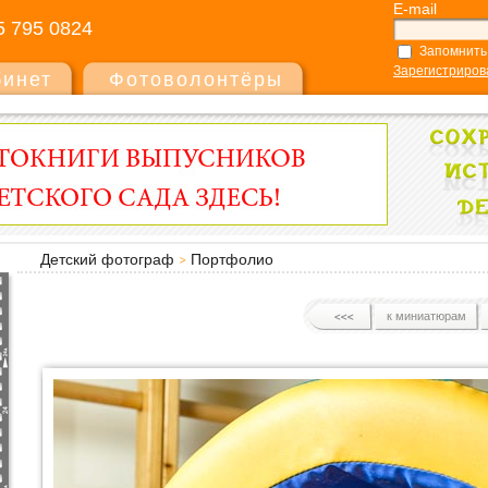
E-mail
5 795 0824
Запомнить
Зарегистриров
бинет
Фотоволонтёры
Детский фотограф
Портфолио
к миниатюрам