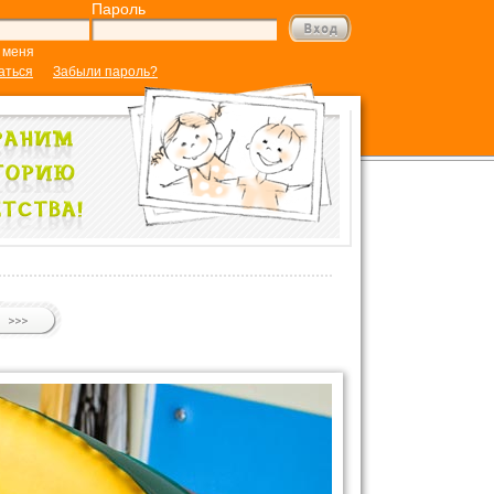
Пароль
 меня
аться
Забыли пароль?