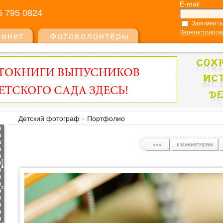
E-mail
5 795 0824
Запомнить
Зарегистриров
бинет
Фотоволонтёры
Детский фотограф
Портфолио
к миниатюрам