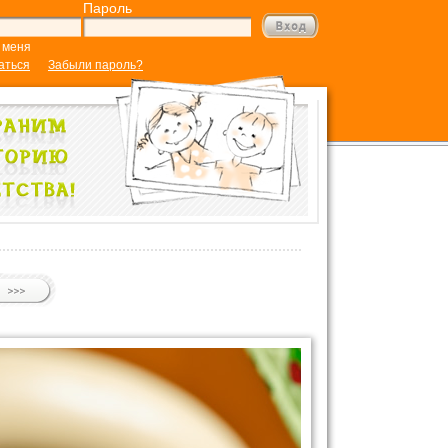
Пароль
 меня
аться
Забыли пароль?