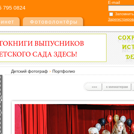
E-mail
5 795 0824
Запомнить
Зарегистриров
бинет
Фотоволонтёры
Детский фотограф
Портфолио
к миниатюрам