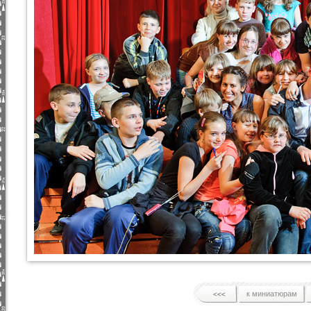
к миниатюрам