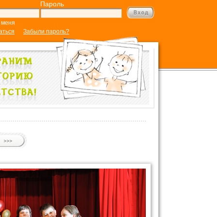
Пароль
 меня
аться
Забыли пароль?