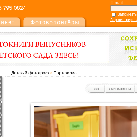
E-mail
5 795 0824
Запомнить
Зарегистриров
бинет
Фотоволонтёры
Детский фотограф
Портфолио
к миниатюрам