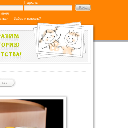
Пароль
 меня
аться
Забыли пароль?