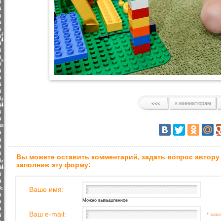
к миниатюрам
Вы можете оставить комментарий, задать вопрос автору
заполнив эту форму:
Ваше имя:
Можно вымышленное
Ваш e-mail:
* запо