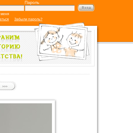
Пароль
 меня
аться
Забыли пароль?