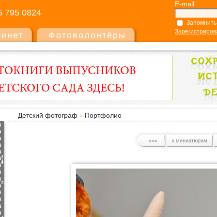
E-mail
5 795 0824
Запомнить
Зарегистриров
бинет
Фотоволонтёры
Детский фотограф
Портфолио
к миниатюрам