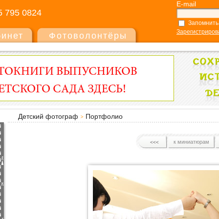
E-mail
5 795 0824
Запомнить
Зарегистриров
бинет
Фотоволонтёры
Детский фотограф
Портфолио
к миниатюрам