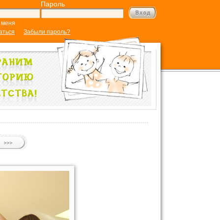
Пароль
 меня
аться
Забыли пароль?