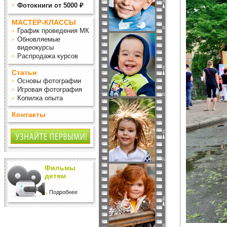
Фотокниги от 5000 ₽
МАСТЕР-КЛАССЫ
График проведения МК
Обновляемые
видеокурсы
Распродажа курсов
Статьи
Основы фотографии
Игровая фотография
Копилка опыта
Контакты
Фильмы
детям
Подробнее