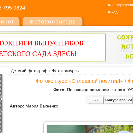
Вы авторизован
5 795 0824
Выход
бинет
Фотоволонтёры
Детский фотограф
Фотоконкурсы
Фотоконкурс «Сплошной позитив!» / Ф
Фото:
Песочница размером с гараж. УАУ
Конкурс прошел
Автор:
Мария Вахненко