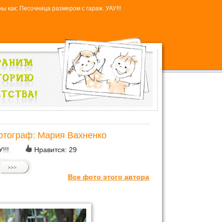
ы как: Песочница размером с гараж. УАУ!!!
отограф: Мария Вахненко
!!!
Нравится:
29
Все фото этого автора