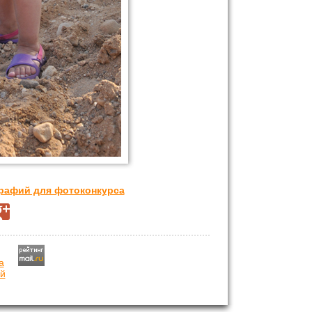
графий для фотоконкурса
й