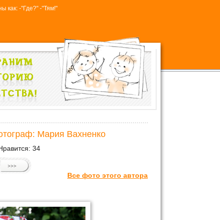
 как: -"Где?" -"Тям!"
отограф: Мария Вахненко
Нравится:
34
Все фото этого автора