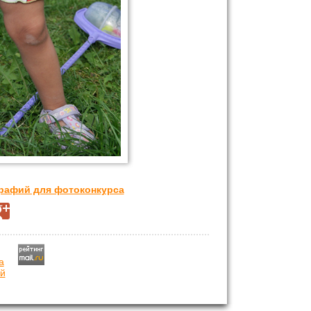
графий для фотоконкурса
й