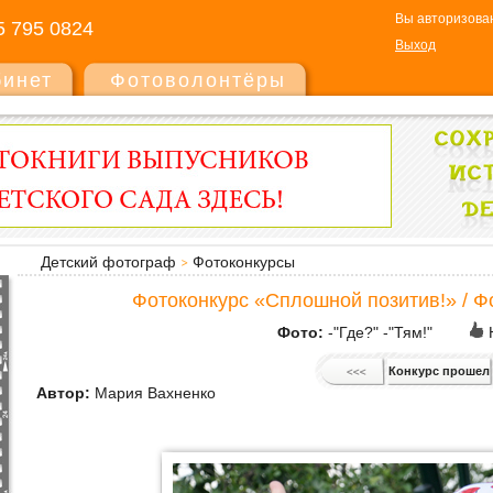
Вы авторизованы
5 795 0824
Выход
бинет
Фотоволонтёры
Детский фотограф
Фотоконкурсы
Фотоконкурс «Сплошной позитив!» / Ф
Фото:
-"Где?" -"Тям!"
Конкурс прошел
Автор:
Мария Вахненко