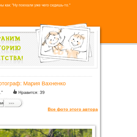
ы как: "Ну поехали уже чего сидишь-то."
отограф: Мария Вахненко
."
Нравится:
39
ел
Все фото этого автора