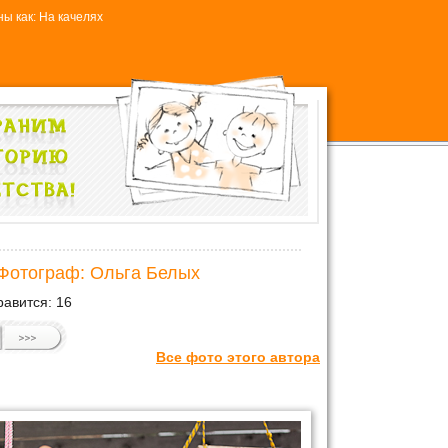
ы как: На качелях
 Фотограф: Ольга Белых
авится:
16
Все фото этого автора