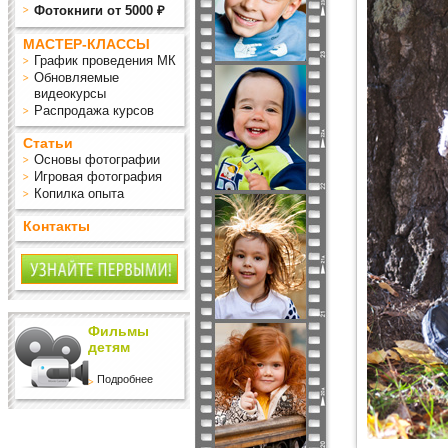
Фотокниги от 5000 ₽
МАСТЕР-КЛАССЫ
График проведения МК
Обновляемые
видеокурсы
Распродажа курсов
Статьи
Основы фотографии
Игровая фотография
Копилка опыта
Контакты
Фильмы
детям
Подробнее